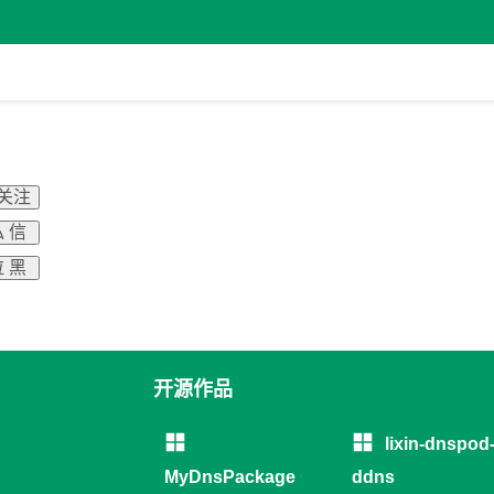
 关注
 信
 黑
开源作品
lixin-dnspod
MyDnsPackage
ddns