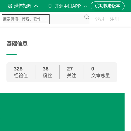
媒体矩阵
开源中国APP
切换老版本
登录
注册
基础信息
328
36
27
0
经验值
粉丝
关注
文章总量
-