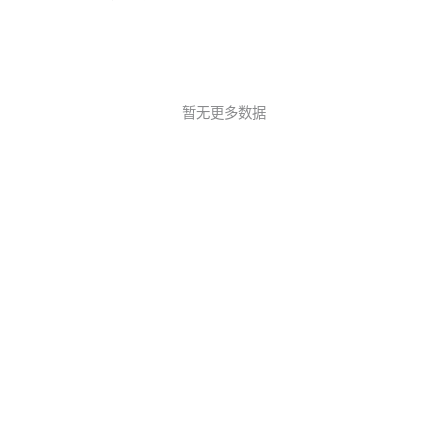
者预览版构建基于 ARM 或 x64 架构的 Windows 商店应用程序（
暂无更多数据