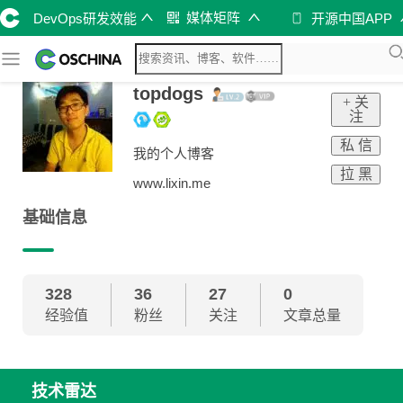
媒体矩阵
DevOps研发效能
开源中国APP
topdogs
+ 关
注
私 信
我的个人博客
拉 黑
www.lixin.me
基础信息
328
36
27
0
经验值
粉丝
关注
文章总量
技术雷达