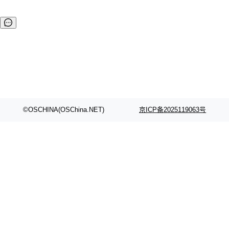
©OSCHINA(OSChina.NET)
京ICP备2025119063号