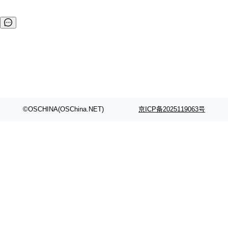
©OSCHINA(OSChina.NET)
京ICP备2025119063号