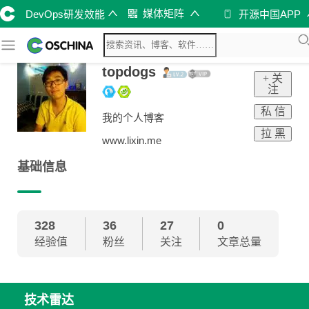
媒体矩阵
DevOps研发效能
开源中国APP
topdogs
+ 关
注
私 信
我的个人博客
拉 黑
www.lixin.me
基础信息
328
36
27
0
经验值
粉丝
关注
文章总量
技术雷达