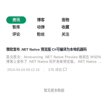
资讯
博客
造物
智库
动弹
收藏
评论
粉丝
关注
微软宣布 .NET Native 预览版 C#可编译为本地机器码
英文原文：Announcing .NET Native Preview 微软在 MSDN
博客上宣布了 .NET Native 的开发者预览版。.NET Native 可
以将 C# 代码编译成本地机器码。有了它，开发者将不仅能享
2014-04-04 09:12:16
175
评论
受 C# 的高生产力，而且能拥有 C++ 般的性能。鱼与熊掌不
可兼得，而有了 NET Native，我们都可以兼得 C# 的生产力
与 C++ 的战斗力。使用 .NET Native 编译 Windows 商店应
用程序，启动速度将会加快 60%，同时占用内存的内存也更
少。 目前开发者可以使用该开发者预览版构建基于 ARM 或 x
暂无更多数据
64 架构的 Windows 商店应用程序（...