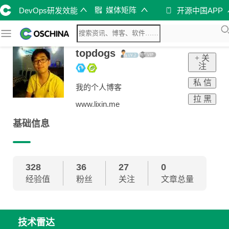
媒体矩阵
DevOps研发效能
开源中国APP
topdogs
+ 关
注
私 信
我的个人博客
拉 黑
www.lixin.me
基础信息
328
36
27
0
经验值
粉丝
关注
文章总量
技术雷达