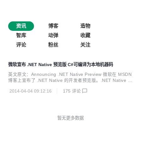
资讯
博客
造物
智库
动弹
收藏
评论
粉丝
关注
微软宣布 .NET Native 预览版 C#可编译为本地机器码
英文原文：Announcing .NET Native Preview 微软在 MSDN
博客上宣布了 .NET Native 的开发者预览版。.NET Native 可
以将 C# 代码编译成本地机器码。有了它，开发者将不仅能享
2014-04-04 09:12:16
175
评论
受 C# 的高生产力，而且能拥有 C++ 般的性能。鱼与熊掌不
可兼得，而有了 NET Native，我们都可以兼得 C# 的生产力
与 C++ 的战斗力。使用 .NET Native 编译 Windows 商店应
用程序，启动速度将会加快 60%，同时占用内存的内存也更
少。 目前开发者可以使用该开发者预览版构建基于 ARM 或 x
暂无更多数据
64 架构的 Windows 商店应用程序（...