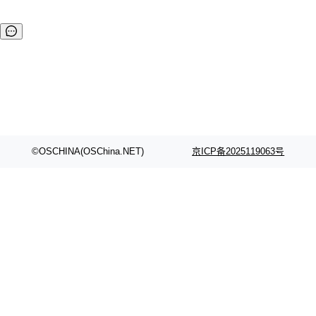
©OSCHINA(OSChina.NET)
京ICP备2025119063号