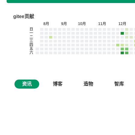
gitee贡献
资讯
博客
造物
智库