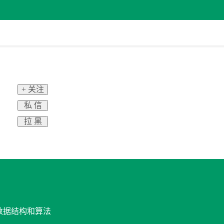
+ 关注
私 信
拉 黑
与数据结构和算法