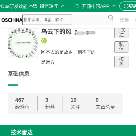
媒体矩阵
vOps研发效能
开源中国APP
切
登录
+ 关
乌云下的风
注
私
信
回不去的是故乡，到不了的
拉
是远方。
黑
基础信息
467
3
19
0
经验值
粉丝
关注
文章总量
技术雷达