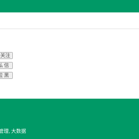
 关注
私 信
拉 黑
管理, 大数据