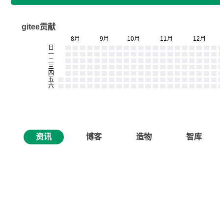
gitee贡献
资讯
博客
造物
智库