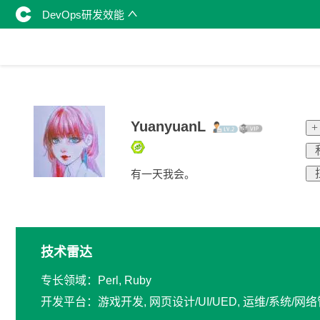
DevOps研发效能
YuanyuanL
+
有一天我会。
技术雷达
专长领域：Perl, Ruby
开发平台：游戏开发, 网页设计/UI/UED, 运维/系统/网络