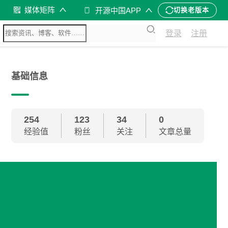
媒体矩阵
开源中国APP
切换老版本
登录
注册
基础信息
254
123
34
0
经验值
粉丝
关注
文章总量