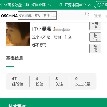
媒体矩阵
vOps研发效能
开源中国APP
切
登录
+ 关
注
IT小混混
私
这个人不是一般懒，什么
信
都不想写
拉
黑
基础信息
47
4
3
0
经验值
粉丝
关注
文章总量
技术雷达