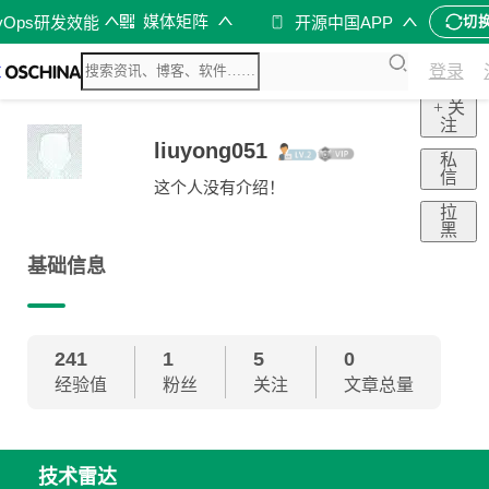
媒体矩阵
vOps研发效能
开源中国APP
切
登录
+ 关
注
liuyong051
私
信
这个人没有介绍！
拉
黑
基础信息
241
1
5
0
经验值
粉丝
关注
文章总量
技术雷达