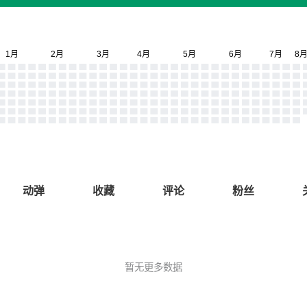
动弹
收藏
评论
粉丝
暂无更多数据