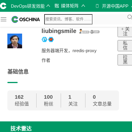
媒体矩阵
DevOps研发效能
开源中国APP
+ 关
liubingsmile
注
私
信
服务器端开发，nredis-proxy
拉
作者
黑
基础信息
162
100
1
0
经验值
粉丝
关注
文章总量
技术雷达