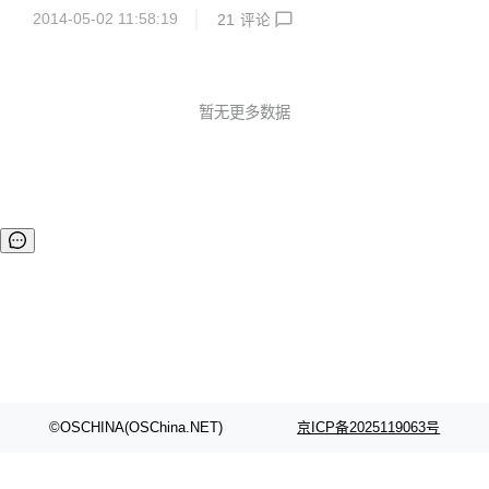
由，跟伪静态模板天然集成 3：具有MVC所有的扩展 4：扩展
查、分页查询已...
2014-05-02 11:58:19
21
评论
性强，性能优越。 java simple mvc support restful and ann
otation ,some kind of params will be post in method. 具体
例子请查看DEMO。非常简单的MVC。spring mvc精简版。 /
** * demo 不带参数 * Title: * URL:http://127.0.0.1:8080/...
暂无更多数据
©OSCHINA(OSChina.NET)
京ICP备2025119063号