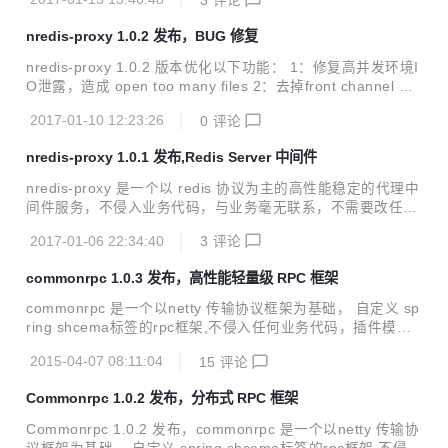
任何问题 提供linux 启动命令 性能详细请看: CPU性能:http
s://git.oschina.net/284520459/nredis-proxy
nredis-proxy 1.0.2 发布，BUG 修复
nredis-proxy 1.0.2 版本优化以下功能： 1：修复高并发环境I
O泄露，造成 open too many files 2：去掉front channel 与b
ack channel 重量级同步锁以及循环链表算法，使用cpu级别v
2017-01-10 12:23:26
0
评论
olatile，精简逻辑流程 3：修复 TCP丢包问题 4：整个性能最
高消耗在9%左右
nredis-proxy 1.0.1 发布,Redis Server 中间件
nredis-proxy 是一个以 redis 协议为主的高性能稳定的代理中
间件服务，不侵入业务代码，与业务毫无联系，不需要改任何
应用代码，天然支持分布式部署。 nredis-proxy 1.0.1 版本优
2017-01-06 22:34:40
3
评论
化以下功能点 修改netty atrribute 并发问题 优化tcp参数 优化
连接池，使单机器整体性能损耗在23%左右
commonrpc 1.0.3 发布，高性能轻量级 RPC 框架
commonrpc 是一个以netty 传输协议框架为基础， 自定义 sp
ring shcema标签的rpc框架,不侵入任何业务代码，插件模
式，即插即用；一个高性能分布式rpc框架，支持tcp，http协
2015-04-07 08:11:04
15
评论
议，扩展性强。 commonrpc 1.0.3版本特意感谢QQ群：287
266712 所有成员,特别是@小新,@明空，各种场景测试，以
Commonrpc 1.0.2 发布，分布式 RPC 框架
及压力测试。性能在1.0.2 基础上提高将近2倍性能。 修改版
本主要包括： 1：提高服务端处理性能 2：修复注册中心服务
Commonrpc 1.0.2 发布，commonrpc 是一个以netty 传输协
端数据宕机，zookeeper 数据没有删除的bug。 下面是redis