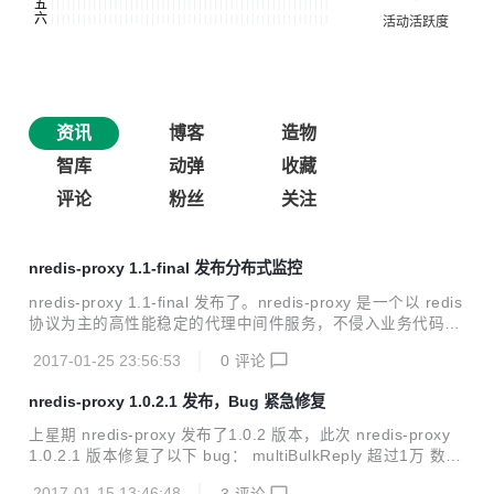
资讯
博客
造物
智库
动弹
收藏
评论
粉丝
关注
nredis-proxy 1.1-final 发布分布式监控
nredis-proxy 1.1-final 发布了。nredis-proxy 是一个以 redis
协议为主的高性能稳定的代理中间件服务，不侵入业务代码，
与业务毫无联系，不需要改任何应用代码，天然支持分布式部
2017-01-25 23:56:53
0
评论
署。 nredis-proxy 1.1-final 版本优化以下功能点: 支持ping
协议 redis-monitor天然结合，支持分布式监控jvm,cpu,threa
nredis-proxy 1.0.2.1 发布，Bug 紧急修复
d,redis等 当代理不支持命令，假死现象
上星期 nredis-proxy 发布了1.0.2 版本，此次 nredis-proxy
1.0.2.1 版本修复了以下 bug： multiBulkReply 超过1万 数据
量大,出现重复数据问题，已经解决，通过两天暴力测试，没有
2017-01-15 13:46:48
3
评论