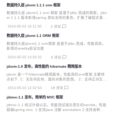
数更加丰富 异常统一化管理，接口更加灵活。 此版本现已提
数据持久层 jdorm 1.1.1 orm 框架
供下载。
数据持久层 jdorm1.1 orm 框架 是基于jdbc 而成的框架，jdor
m 1.1.1 版本新增spring 类似支持的事务，扩展了编程式事
务，性能超越ibatis。
2014-05-02 16:11:30
2
评论
数据持久层 jdorm 1.1 ORM 框架
数据持久层jdorm1.1 orm框架 是基于jdbc 而成，性能高效。
新增对enetity验证功能
2014-05-02 14:56:32
0
评论
jdorm-1.0 发布，高性能的 hibernate 精简版本
jdorm 是一个hibernate精简版本，性能高的orm框架,主要特
点如下: 1：无任何反射，面向对象的思想。 2：支持正向生成
数据库脚本，比如数据库迁移。 3：支持反向生成entity数据
2014-05-02 12:32:53
19
评论
模型 4：支持读写分离 5：支持annotation注解 6：支持负责
的事务和简单事务一致性 7：支持各种参数的传入 8：支持原
jdmvc-1.1 发布，简单的 MVC 框架
生的SQL 9：支持原生的SQL，任意结果集转换成javabean,
map,以及Java基本类型查询结果 10：如果你懂SQL，完全可
jdmvc-1.1 经过升级以后，性能测试接近原生的servlet。性能
以掌握jdorm，无任何复杂学习难度 11：跟spring 天然集成 1
超越spring mvc. 1:支持java 注解 annotation 2:支持各种路
2：支持多种数据库，具有数据库方言 13：单表增、删、改、