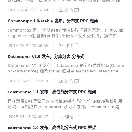
议框架为基础， 自定义 spring shcema标签的rpc框架,不侵入
场景数据对比: redis 原生客户端的测试数据: 下面是无业务状
任何业务代码，插件模式，即插即用；一个高性能分布式rpc
态...
2015-04-05 03:14:24
11
评论
框架，支持tcp，http协议，扩展性强,性能提高10%。 本次版
本主要修改以下4个bug 1:注册中心客户端不适用zk 原生API
Commonrpc 1.0-stable 发布，分布式 RPC 框架
2：应用层协议占包问题 3：解决服务端关闭，空指针异常
4：解决bytebuffer 在极端情况，内存泄露问题 性能数据:
commonrpc 是 一个以netty 传输协议框架为基础。自定义 sp
ring shcema标签的rpc框架,不侵入任何业务代码，插件模
式，即插即用；一个高性能分布式rpc框架，支持tcp，http协
2015-03-29 03:56:55
27
评论
议，扩展性强。 bug 修改，请见git@osc issue 新增如下功
能: 1：CommonRpc 注册中心使用ZK，优化，应对各种灾
Datasource V1.0 发布，分库分表-分布式
备，跌宕，宕机，重启等 2：CommonRpc 注册中心伸缩更
强，可以集群配置，服务端支持HA 3：Commonrpc 增加管理
Datasource V1.0 发布，Datasource 是分布式数据源(Comm
中心 4：Commonrpc 支持多组随机访问 更多内容请看：htt
on-datasource) 继承spring 框架中的AbstractDatasource 的
p://git.oschina.net/284520459/co...
实现类.兼容spring 框架中的datasourceUtil 类, datasourceU
2015-03-23 11:42:50
15
评论
til 类的作用是管理spring 事务.只要java 中的各个orm 框架 兼
容spring,分布式数据源(common-datasource)就支持. 通过配
commonrpc 1.1 发布，高性能分布式 RPC 框架
置文件xml插拔模式，能够分库分表。 Common-datasource
功能 支持分库分表 支持读写分离 兼容性强，可扩展性强 现已
还在羡慕BAT等公司的大流量的架构吗？让你的java系统引用
托管在 Git@OSC：http...
解耦，互相独立,commonrpc 就可以办到。 commonrpc 是一
个以netty 传输协议框架为基础， 自定义 spring shcema标签
2015-03-15 04:00:27
14
评论
的rpc框架,不侵入任何业务代码，插件模式，即插即用；一个
高性能分布式rpc框架，支持tcp，http协议，扩展性强。 Com
commonrpc 1.0 发布，高性能分布式 RPC 框架
monRpc V1.1 新功能 提供注册中心以及服务治理功能，通过