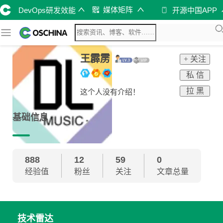
媒体矩阵
DevOps研发效能
开源中国APP
王霹雳
+ 关注
私 信
拉 黑
这个人没有介绍！
基础信息
888
12
59
0
经验值
粉丝
关注
文章总量
技术雷达