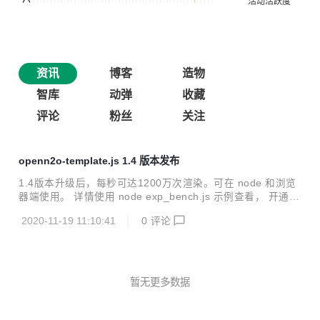
资讯
博客
造物
智库
动弹
收藏
评论
粉丝
关注
openn2o-template.js 1.4 版本发布
1.4版本升级后，每秒可达1200万次渲染。可在 node 和浏览
器端使用。 详情使用 node exp_bench.js 示例查看， 开通A
OT和JIT编译模式。 node批量编译示例 ------------- m1.html
2020-11-19 11:10:41
0
评论
模板文件 {# m1 hbox 横向滚动抽屉 #} <div class="headin
g"> <div class="title" style="padding:0.5rem;"><h3>{*data.
name*}</h3></div> <nav class="nav"> <a><i class="icon ic
on-sor...
暂无更多数据