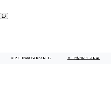
©OSCHINA(OSChina.NET)
京ICP备2025119063号