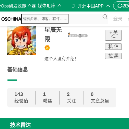
媒体矩阵
vOps研发效能
开源中国APP
切
登录
星辰无
+ 关
注
限
私 信
拉 黑
这个人没有介绍！
基础信息
143
1
2
0
经验值
粉丝
关注
文章总量
技术雷达