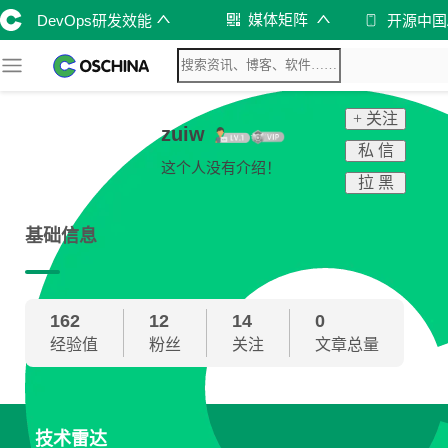
媒体矩阵
DevOps研发效能
开源中国
+ 关注
zuiw
私 信
这个人没有介绍！
拉 黑
基础信息
162
12
14
0
经验值
粉丝
关注
文章总量
技术雷达