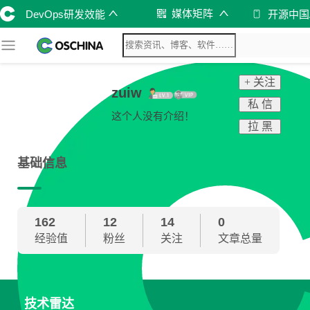
媒体矩阵
DevOps研发效能
开源中国
+ 关注
zuiw
私 信
这个人没有介绍！
拉 黑
基础信息
162
12
14
0
经验值
粉丝
关注
文章总量
技术雷达