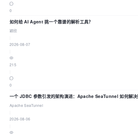
                        },

0
                        tooltip : {

                            trigger: 'axis'

如何给 AI Agent 挑一个靠谱的解析工具？
                        },

颖欣
                        legend: {

|
                            $legend

2026-08-07
                        },

|
                        toolbox: {

                            show : true,

215
|
                            feature : {

                                mark : true,

0
                                dataView : {readOn
                                magicType:['line',
一个 JDBC 参数引发的架构演进：Apache SeaTunnel 如何解
                                restore : true

Apache SeaTunnel
                            }

|
                        },

2026-08-06
                        calculable : true,

|
                        xAxis : [$xaxis],

                        yAxis : [{type : 'value'}]