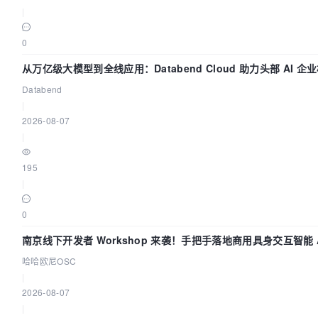
|
class Echarts{

0
	 public static function show($id, array $data){

从万亿级大模型到全线应用：Databend Cloud 助力头部 AI 企业
 		$xaxis = "";

Databend
 		$series = "";

|
2026-08-07
		if (empty($data)) {        	

|
			$data = array(

                'legend' => array(

195
                    'data' => array('-')

|
                ),

0
                'xaxis' => array(

                    'type' => 'category',

南京线下开发者 Workshop 来袭！手把手落地商用具身交互智能 A
                    'boundaryGap' => 'false',

哈哈欧尼OSC
                    'data' => array('')

|
                ),

2026-08-07
                'series' => array(

|
                    array(
