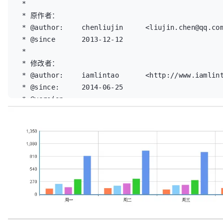
 * 

 * 原作者： 

 * @author:	chenliujin	<liujin.chen@qq.com> 

 * @since 	2013-12-12 

 *  

 * 修改者：

 * @author:	iamlintao	<http://www.iamlintao.com>

 * @since:	2014-06-25

 * @version:

 * @revision:

 * 

 * 			修改后支持 柱形图(bar)、线形图(line)、饼形图(pie)

 * 

 * @example:

 * 

 * 		HTML代码部分：

 * 			<script src="js/esl.js"></script>

 * 			<body>

				<!-- 线形图、柱形图显示 -->
