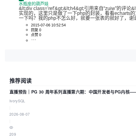
										array("value"=>"
水瓶座的葫芦娃
&lt;div class='ref'&gt;&lt;h4&gt;引用来自“
接访问"),

实现的，这里只是做了一下php的封装，看看echarts的文
										array("value"=>"
一下吗？我的php不怎么好，就要一张表的就好了，谢
件营销"),

2015-07-06 10:52:54
回复 0
										array("value"=>"
点赞 0
盟广告"),

										array("value"=>"
频广告"),

										array("value"=>"1
索引擎"),

								
推荐阅读
						),

				),

直播预告｜PG 30 周年系列直播第六期：中国开发者与PG内核
		);

IvorySQL
|
		$ec = new Echarts();

2026-08-07
		echo $ec->show('pieArea', $optionPie);	// 显示在指定的dom节点上

|
 */

209