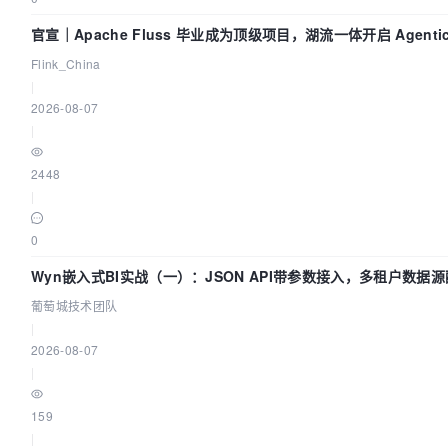
            });

官宣｜Apache Fluss 毕业成为顶级项目，湖流一体开启 Agenti
            // Step:4 require echarts and use it i
Flink_China
            // Step:4 动态加载echarts然后在
|
2026-08-07
			// 按需加载所需图表

|
            require(

2448
                [

|
                    'echarts',

                    'echarts/chart/bar',

0
                    'echarts/chart/line',

 					'echarts/chart/pie'

Wyn嵌入式BI实战（一）：JSON API带参数接入，多租户数据源
                ],

葡萄城技术团队
                function(ec) {

|
                    var myChart = ec.init(document
2026-08-07
                    var option = {

|
                        title : {

159
                            text: '',

|
                            subtext: ''
