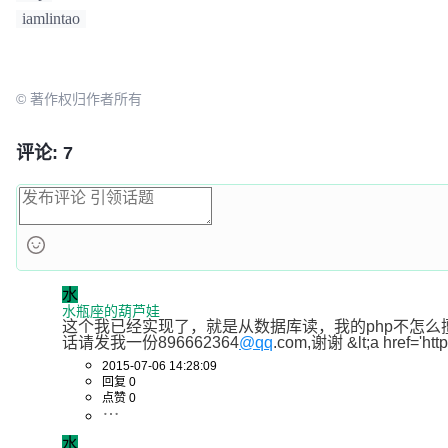
iamlintao
						array("name"=>"视频广告","type"=>"bar","stack"=>"总
量","data"=>array("150","232","201","154","190","330"
						array("name"=>"直接访问","type"=>"bar","stack"=>"总
量","data"=>array("320","332","301","334","390","330",
© 著作权归作者所有
						array("name"=>"搜索引擎","type"=>"bar","stack"=>"总
量","data"=>array("820","932","901","934","1290","133
评论: 7
					),

			);

		$ec = new Echarts();

		echo $ec->show('chartArea', $option);	// 显示在指定的dom节点上

水
		// 饼形图模拟数据

水瓶座的葫芦娃
这个我已经实现了，就是从数据库读，我的php不怎么擅
		$optionPie = array(

话请发我一份896662364
@qq
.com,谢谢 &lt;a href='http:
				"legend"=>array("邮件营销","联盟广告","视频广告","直接访问","搜索引擎"),

2015-07-06 14:28:09
				"series"=>array(

回复 0
点赞 0
						array("name"=>"邮件营销","type"=>"pie","stack"=>"总量",

								"data"=>ar
水