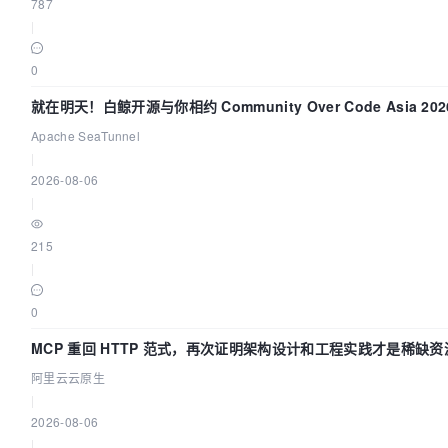
787
                        series : [$series]

|
                    };

0
                    myChart.setOption(option);

就在明天！白鲸开源与你相约 Community Over Code Asia 2
                }

Apache SeaTunnel
            );

|
            </script>

2026-08-06
eof;

|
		echo $script;

215
	}

|
}
0
MCP 重回 HTTP 范式，再次证明架构设计和工程实践才是稀缺资
阿里云云原生
|
2026-08-06
|