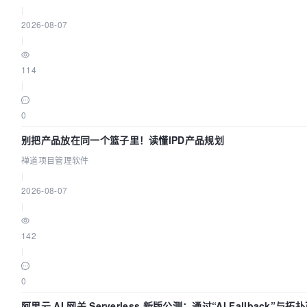
|
2026-08-07
				case 'series':

|
					foreach ($value as $list) {

						$tmp = array();

114
						foreach ($list as $k => $v) {

|
							switch ($k) 
								case 'na
0
								case 'ty
别把产品放在同一个篮子里！读懂IPD产品规划
									$tmp[] = $k . ":'" 
									br
禅道项目管理软件
|
								case 'itemSt
2026-08-07
									$tmp[] = $k . 
|
									br
								case 'da
142
									$tmp[] = $k . ':' . jso
|
							}
						}

0
						$series[] = '{' . implode(', ', $tmp) . '}';

阿里云 AI 网关 Serverless 新版公测：通过“AI Fallback”
					}
