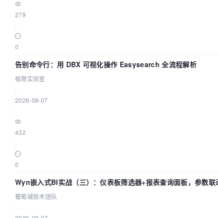
                        'name' => '-',

279
                        'type' => 'line',

|
                        'itemStyle' => "{normal: {
0
                        'data' => array()

                    ),

告别命令行：用 DBX 可视化操作 Easysearch 全流程解析
                )

极限实验室
            );

|
        }

2026-08-07
|
		foreach ($data as $key => $value) {

			switch ($key) {

432
				case 'legend':

|
					foreach ($value as $k => $v) {

						switch ($k) {

0
							case 'data'
Wyn嵌入式BI实战（三）：仪表板筛选器+报表查询面板，参数联
								$legend = $k . ':' . json_enc
葡萄城技术团队
								brea
|
						}

2026-08-07