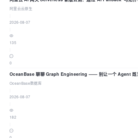
					$series = implode(', ', $series);

阿里云云原生
					break;

|
2026-08-07
			}

|
		}

135
		$script = <<<eof

|
            <script type="text/javascript">

            // Step:3 conifg ECharts's path, link 
0
            // Step:3 为模块加载器配置echarts的
OceanBase 聊聊 Graph Engineering —— 别让一个 Agen
			// 把所需图表指向单文件

OceanBase数据库
            require.config({

|
                paths:{

2026-08-07
|
                    echarts:'./js/echarts',

                    'echarts/chart/bar' : './js/ech
182
                    'echarts/chart/line': './js/ec
|
					'echarts/chart/pie': './js/echarts'

                }

0