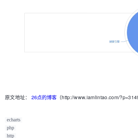
				<div id="chartArea" style="height:300px;border:1px solid #ccc;padding:10px;">
</div>

				<!-- 饼形图显示 -->

				<div id="pieArea" style="height:300px;border:1px solid #ccc;padding:10px;">
</div>

			</body>

		PHP代码部分：

		//  柱形图、线形图模拟数据

		$option = array(

			"legend"=>array("邮件营销","联盟广告","视频广告","直接访问","搜索引擎"),

			"xaxis"=>array("type"=>"category","boundaryGap"=>"true","data"=>array("周一","周二","周
原文地址：
26点的博客
（http://www.iamlintao.com/?p=31
三","周四","周五","周六","周日")),		

			"series"=>array(

						array("name"=>"邮件营销","type"=>"bar","stack"=>"总
echarts
量","data"=>array("120","132","101","134","90","230","
php
						array("name"=>"联盟广告","type"=>"bar","stack"=>"总
http
量","data"=>array("220","182","191","234","290","330"