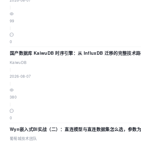
					}

|
					break;

99
				case 'xaxis':

|
					foreach ($value as $k => $v) {

						switch ($k) {

0
							case 'type'
国产数据库 KaiwuDB 时序引擎：从 InfluxDB 迁移的完整技术
								$xaxis[] = $k . ":'" . $
KaiwuDB
								brea
|
							case 'boundaryGap
2026-08-07
								$xaxis[] = $k . ':'
|
								brea
							case 'data'
380
								$xaxis[] = $k . ':' . json_en
|
								brea
						}

0
					}

Wyn嵌入式BI实战（二）：直连模型与直连数据集怎么选，参数为
					$xaxis = '{' . implode(', ', $xaxis) . '}';

葡萄城技术团队
					break;
