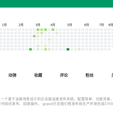
动弹
收藏
评论
粉丝
ego框架开发）是一个基于运维场景设计的企业级运维发布系统。配置简单、功能完
n，JAVA等代码的发布、回滚操作。 gopub已在我们预发布和生产环境完成37
开源之后,很多网友开始了试用,我们开发团队也收到了很多反馈,本次更新为