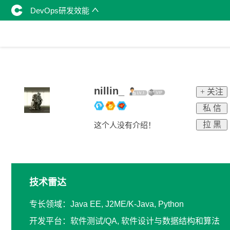
DevOps研发效能
nillin_
+ 关注
私 信
拉 黑
这个人没有介绍！
技术雷达
专长领域：Java EE, J2ME/K-Java, Python
开发平台：软件测试/QA, 软件设计与数据结构和算法