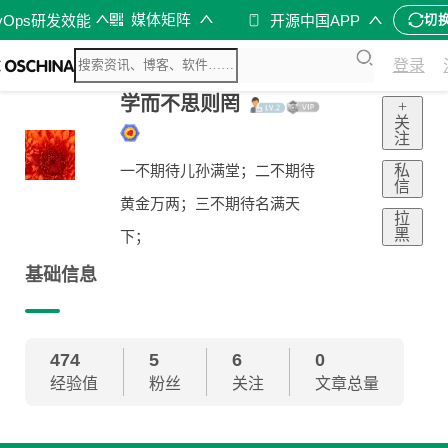
媒体矩阵
vOps研发效能
开源中国APP
切
登录
学而不思则罔
+
关
注
私
一不期待儿孙满堂；二不期待
信
黄金万两；三不期待名满天
拉
黑
下；
基础信息
474
5
6
0
经验值
粉丝
关注
文章总量