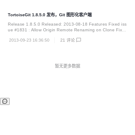
TortoiseGit 1.8.5.0 发布，Git 图形化客户端
Release 1.8.5.0 Released: 2013-08-18 Features Fixed iss
ue #1831 : Allow Origin Remote Renaming on Clone Fixed
issue #1839 : Conflict dialog does not allow resolving mult
2013-09-23 16:36:50
21
评论
iple or all conflicts with the same option Allow to send (pat
ch)mails over relay servers (e.g. the one from your ISP)
When adding s...
暂无更多数据