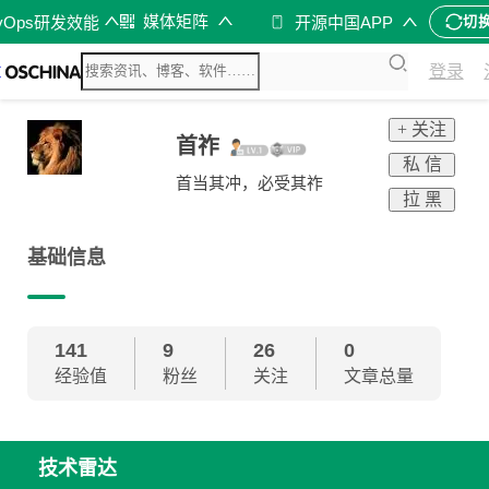
媒体矩阵
vOps研发效能
开源中国APP
切
登录
+ 关注
首祚
私 信
首当其冲，必受其祚
拉 黑
基础信息
141
9
26
0
经验值
粉丝
关注
文章总量
技术雷达