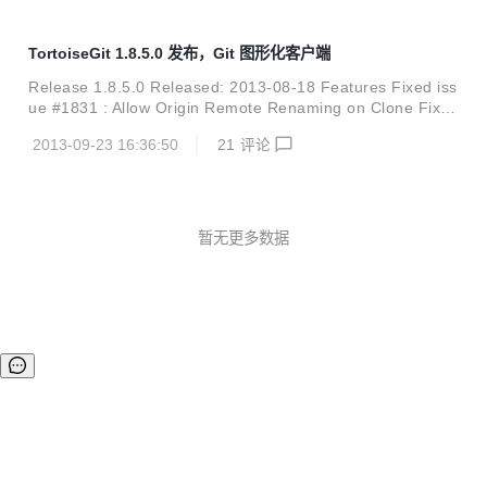
TortoiseGit 1.8.5.0 发布，Git 图形化客户端
Release 1.8.5.0 Released: 2013-08-18 Features Fixed iss
ue #1831 : Allow Origin Remote Renaming on Clone Fixed
issue #1839 : Conflict dialog does not allow resolving mult
2013-09-23 16:36:50
21
评论
iple or all conflicts with the same option Allow to send (pat
ch)mails over relay servers (e.g. the one from your ISP)
When adding s...
暂无更多数据