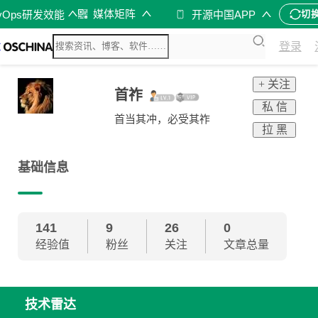
媒体矩阵
vOps研发效能
开源中国APP
切
登录
+ 关注
首祚
私 信
首当其冲，必受其祚
拉 黑
基础信息
141
9
26
0
经验值
粉丝
关注
文章总量
技术雷达