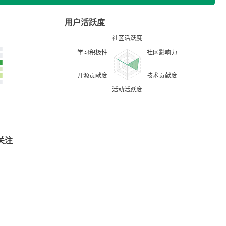
用户活跃度
关注