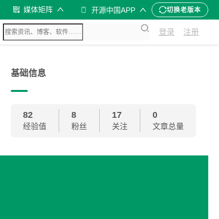
媒体矩阵
开源中国APP
切换老版本
登录
注册
基础信息
82
8
17
0
经验值
粉丝
关注
文章总量