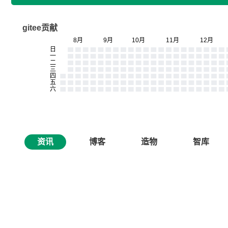
gitee贡献
资讯
博客
造物
智库