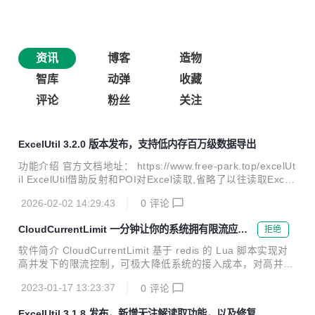
资讯
博客
造物
智库
动弹
收藏
评论
粉丝
关注
ExcelUtil 3.2.0 版本发布，支持低内存百万级数据导出
功能介绍 官方文档地址： https://www.free-park.top/excelUt
il ExcelUtil借助反射和POI对Excel读取,省略了以往读取Excel
的繁琐步骤,调用ExcelUtil只需要1步,对,你没有看错,1步足以
2026-02-02 14:29:43
0
评论
读取到Excel的内容.兼容03/07版Excel. 核心功能 大数据导出
（低内存占用）：支持百万级别数据导出，不会造成OOM内
CloudCurrentLimit 一分钟让你的系统拥有限流应对
拒绝
存溢出 数据脱敏：支持对姓名、手机号、身份证等敏感信息进
高并发
行自动脱敏处理 水印功能：支持为导出的Excel文件添加水
软件简介 CloudCurrentLimit 基于 redis 的 Lua 脚本实现对
印，保护文档安全 兼容03/07版Excel：同时支持处理.xls和.xl
高并发下的限流控制，可极大降低系统的接入成本，对高并发
sx格式的Excel文件 引入Excel...
系统进行限流达到保护系统的目的。 开箱即用 引入 maven，
2023-01-17 13:23:37
0
评论
配置文件，注解一打，1 分钟集成好限流，真正的做到了开箱
即用。 使用场景: 无需独立启动第三方服务，以 jar 包方式和
ExcelUtil 3.1.8 发布，新增无注解读取功能，以及修复部