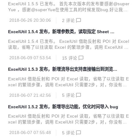
bug
志们去升级吧。。。。
ExcelUtil 1.5.5 已发布。 首先本次版本的发布要感谢@super
Yue ，感谢@superYue在使用工具的时候发现bug.好让我有
机会修复。 相信随着大家的参与，ExcelUtil将越来越成熟，b
2018-06-26 20:30:06
2
评论
ug将越来越少，将会是大家做Excel导入导出的利器。 ExcelU
til 借助反射和 POI 对 Excel 读取，省略了以往读取 Excel 的
ExcelUtil 1.5.4 发布，新增参数类，读取指定 Sheet 功
繁琐步骤，调用 ExcelUtil 只需要2步，对，你没有看错，2步
能
足以读取到 Excel 的内容.兼容 03/07 版 Excel。 <!-- 引入Ex
ExcelUtil 1.5.4 已发布。 ExcelUtil 借助反射和 POI 对 Excel
celUtil --> <dependency> <groupId>net.o...
读取，省略了以往读取 Excel 的繁琐步骤，调用 ExcelUtil 只
需要2步，对，你没有看错，2步足以读取到 Excel 的内容.兼
2018-06-09 07:53:54
15
评论
容 03/07 版 Excel。 <!-- 引入ExcelUtil --> <dependency>
<groupId>net.oschina.likaixuan</groupId> <artifactId
ExcelUtil 1.5.3 发布，新增流导出支持直接输出到浏览器
>excelutil</artifactId> <version>1.5.4</version> </depe
中，就是这么勤劳。
ndency> 调用步骤...
ExcelUtil 借助反射和 POI 对 Excel 读取，省略了以往读取 E
xcel 的繁琐步骤，调用 ExcelUtil 只需要2步，对，你没有看
错，2步足以读取到 Excel 的内容。自动赋值,传入对应Model
2018-06-07 21:42:56
5
评论
所在路径,即可自动赋值.自动匹配数据类型String,Int,Long,Da
te,Double等,精准定位报错信息. 使用场景: 可以想一下我们现
ExcelUtil 1.5.2 发布，新增导出功能，优化时间导入 bug
在有个Excel导入任务,比如是导入一个班级的学生花名册,比如
学生这个实体类是Student.java 一般的导入是需要每行每列对
ExcelUtil 借助反射和 POI 对 Excel 读取，省略了以往读取 E
Excel进行遍历,然后给Student的各个属性进行赋值,然后如果
xcel 的繁琐步骤，调用 ExcelUtil 只需要2步，对，你没有看
碰到Teacher.java需要导入...
错，2步足以读取到 Excel 的内容。自动赋值,传入对应Model
2018-06-07 07:55:48
5
评论
所在路径,即可自动赋值.自动匹配数据类型String,Int,Long,Da