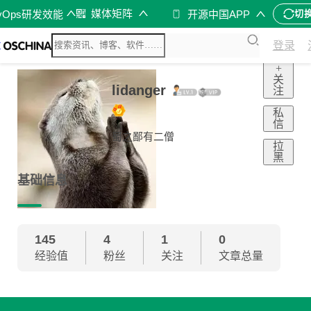
媒体矩阵
vOps研发效能
开源中国APP
切
登录
+
关
lidanger
注
私
信
蜀之鄙有二僧
拉
黑
基础信息
145
4
1
0
经验值
粉丝
关注
文章总量