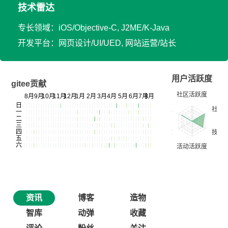
技术雷达
专长领域：iOS/Objective-C, J2ME/K-Java
开发平台：网页设计/UI/UED, 网站运营/站长
用户活跃度
gitee贡献
资讯
博客
造物
智库
动弹
收藏