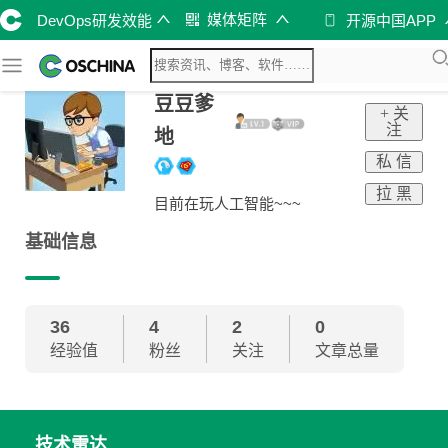
媒体矩阵
DevOps研发效能
开源中国APP
豆豆爹
+ 关
注
地
私 信
拉 黑
目前在玩人工智能~~~
基础信息
36
4
2
0
经验值
粉丝
关注
文章总量
技术雷达