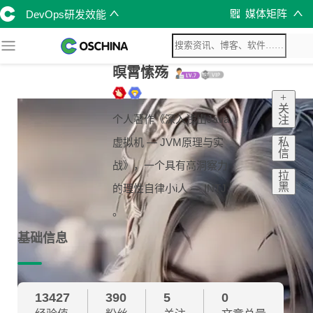
媒体矩阵
DevOps研发效能
暝霄愫殇
+
关
个人著作《深入浅出Java
注
私
虚拟机 — JVM原理与实
信
战》，一个具有高洞察力
拉
黑
的理性自律小i人 — INTJ
。
基础信息
13427
390
5
0