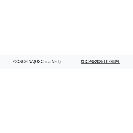
©OSCHINA(OSChina.NET)
京ICP备2025119063号