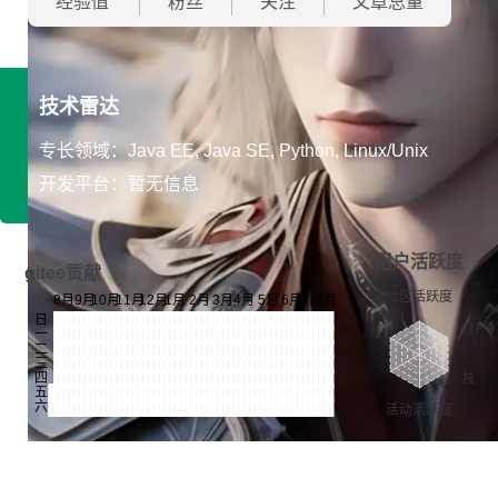
经验值
粉丝
关注
文章总量
技术雷达
专长领域：Java EE, Java SE, Python, Linux/Unix
开发平台：暂无信息
用户活跃度
gitee贡献