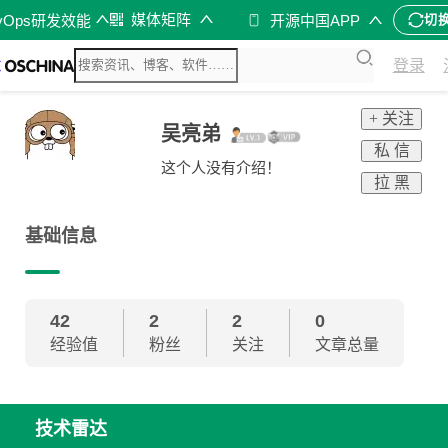
媒体矩阵
vOps研发效能
开源中国APP
切
登录
+ 关注
吴亮弟
私 信
这个人没有介绍！
拉 黑
基础信息
42
2
2
0
经验值
粉丝
关注
文章总量
技术雷达