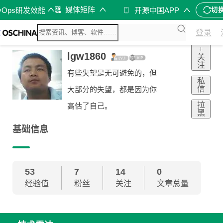
媒体矩阵
vOps研发效能
开源中国APP
切
登录
+
lgw1860
关
注
有些失望是无可避免的，但
私
信
大部分的失望，都是因为你
拉
高估了自己。
黑
基础信息
53
7
14
0
经验值
粉丝
关注
文章总量