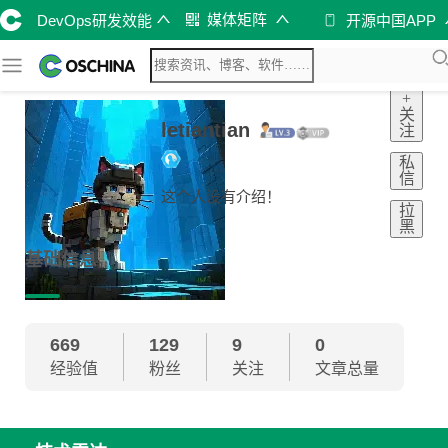
媒体矩阵
DevOps研发效能
开源中国APP
+
关
letiantian
注
私
信
这个人没有介绍！
拉
黑
基础信息
669
129
9
0
经验值
粉丝
关注
文章总量