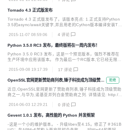
为JVM上面最流行的 (天朝似乎很少用)和最活跃的项目之一.
当然,哥对这个项目还是有很深的感情的,所以,此次离别,伤心总
Tornado 4.3 正式版发布
是难免的,但众爱卿又何苦一往情深? Vert.x 项目当前已经达到
前所未有的健壮.我们拥有一个巨大的将Vert.x用于生产环境的
Tornado 4.3 正式版发布了，该版本亮点: 1.正式支持Python
用户列表,从初创企业到这个星球上最大的企业/组织,并且这个
3.5的async/await关键字,并且用老的Cython版本编译安装Tor
列表还在 不断的增加.我们是最早推进reactive+microservice
nado的时候也可以使用这两个关键字. 2.这将是最后一个支持
模式的首批项目之一,很高兴,...
2015-11-07 08:59:06
4
评论
Python2.6和Python3.2的版本,但是依旧PyPy3,哪怕PyPy3同
时实现了Python3.2和Python3.3的功能.
Python 3.5.0 RC3 发布，最终版将在一周内发布！
Python 3.5.0 RC3 发布，这是一个预览版本，强烈不推荐在
生产环境中应用该版本。 作为最后一个RC版本,它已经无限接
近于最终发布版,绝大多数预定特性已经完成,所以你拿它尝尝
2015-09-08 19:17:39
17
评论
鲜还是可以的... Python3.5.0的最终版本将在一周之内发布,大
概是在北京时间2015年9月14日左右. ^_^ 让我们来看看3.5.0
OpenSSL官网更新赞助商列表,锤子科技成为顶级赞助
拒绝
版本有什么感人的新特性: PEP 441, 改善了Python对zip应用
商
程序的支持,如果有一个后缀名为".pyz"的zip格式的压缩包,在
近日,OpenSSL官网更新了赞助商列表,锤子科技成为顶级赞助
根目录下面有一个"__main__.py",那你可以使用Python直接
商之一,与华为,诺基亚并列白金赞助商之列. 详情请见: http://w
运行它. PEP 492, 通过async和await语法增...
ww.openssl.org/support/acknowledgments.html
2014-06-03 12:29:21
0
评论
Gevent 1.0.1 发布，高性能的 Python 并发框架
-这是一个小的维护版本。 - 升级libev至4.15。修正了＃361B
UG：在ARMv5架构上面安装时会失败。 - 对Win64的更好的