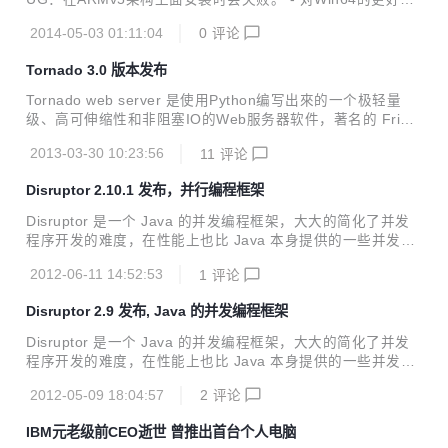
支持。感谢Alexey Borzenkov提供的补丁。 - 修正了＃423B
2014-05-03 01:11:04
0
评论
UG。基于WangJian Fei的补丁和测试。 - 启用libev的check
watchers。 您可以从PyPI上或者github上下载： - https://py
Tornado 3.0 版本发布
pi.python.org/pypi/gevent - https://github.com/surfly/geve
nt/releases/tag/1.0.1 Gevent是一个基于greenlet的Python
Tornado web server 是使用Python编写出來的一个极轻量
的并...
级、高可伸缩性和非阻塞IO的Web服务器软件，著名的 Frien
dfeed 网站就是使用它搭建的。 Tornado 跟其他主流的Web
2013-03-30 10:23:56
11
评论
服务器框架（主要是Python框架）不同是采用epoll非阻塞I
O，响应快速，可处理数千并发连接，特别适用用于实时的We
Disruptor 2.10.1 发布，并行编程框架
b服务。 Tornado 3.0 版本发布，值得关注的改进有： The c
allback argument to many asynchronous methods is now
Disruptor 是一个 Java 的并发编程框架，大大的简化了并发
optional, and these methods return a Future. ...
程序开发的难度，在性能上也比 Java 本身提供的一些并发包
要好。 Changes 2.10.1 (6-June-2012 - rev 560) Bug fix, c
2012-06-11 14:52:53
1
评论
orrect OSGI metadata. Remove unnecessary code in wait
strategies.
Disruptor 2.9 发布, Java 的并发编程框架
Disruptor 是一个 Java 的并发编程框架，大大的简化了并发
程序开发的难度，在性能上也比 Java 本身提供的一些并发包
要好。 Disruptor 2.9 发布 (8-Apr-2012 - rev 534) 本次更新
2012-05-09 18:04:57
2
评论
内容: Deprecate timeout methods for publishing. Add tryN
ext and tryPublishEvent for events that shouldn't block du
IBM元老级前CEO逝世 曾推出首台个人电脑
ring delivery. Small performance enhancement for Multithr