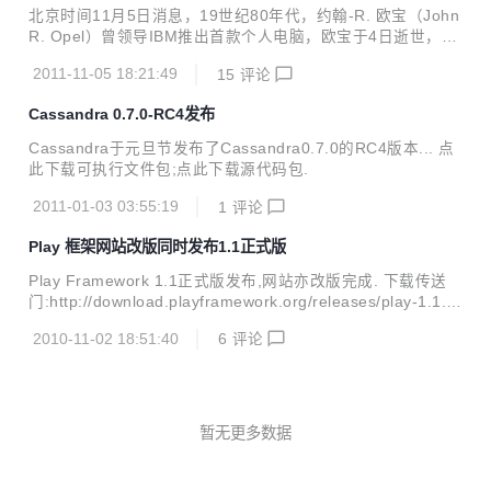
eadClaimStrategy.
北京时间11月5日消息，19世纪80年代，约翰-R. 欧宝（John
R. Opel）曾领导IBM推出首款个人电脑，欧宝于4日逝世，享
年86岁。IBM证实了欧宝的去世消息。 1981-1985年间，欧
2011-11-05 18:21:49
15
评论
宝担任IBM CEO，他领导IBM进入新纪元，当时IBM刚结束多
年的反垄断调查。IBM因为与苹果等在家用个人电脑上竞争而
Cassandra 0.7.0-RC4发布
被调查。1981年8月，IBM推出首款个人电脑，也就是IBM P
C。 1969年，反垄断诉讼兴起，当时IBM被指在通用数字电脑
Cassandra于元旦节发布了Cassandra0.7.0的RC4版本... 点
上存在反竞争行为，并被要求分拆公司。整个诉讼持续13年，
此下载可执行文件包;点此下载源代码包.
直到1982年，美国司法部才撤销诉讼。 1983年7月11日，欧
宝登上《时代》杂志封面，当时的文章...
2011-01-03 03:55:19
1
评论
Play 框架网站改版同时发布1.1正式版
Play Framework 1.1正式版发布,网站亦改版完成. 下载传送
门:http://download.playframework.org/releases/play-1.1.zi
p 文档传送门:http://www.playframework.org/documentatio
2010-11-02 18:51:40
6
评论
n/1.1/home Quick overview Fix the bug and hit reload! Edi
t your Java files, save, refresh your browser and see the r
esults immediately! No need to compile, de...
暂无更多数据