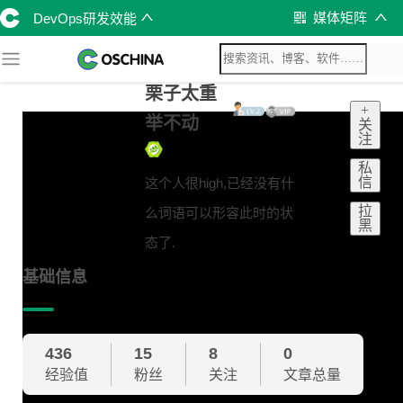
媒体矩阵
DevOps研发效能
栗子太重
+
举不动
关
注
私
信
这个人很high,已经没有什
拉
么词语可以形容此时的状
黑
态了.
基础信息
436
15
8
0
经验值
粉丝
关注
文章总量