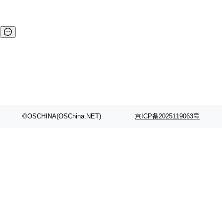
©OSCHINA(OSChina.NET)
京ICP备2025119063号