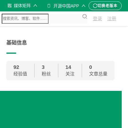
媒体矩阵
开源中国APP
切换老版本
登录
注册
基础信息
92
3
14
0
经验值
粉丝
关注
文章总量