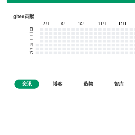
gitee贡献
资讯
博客
造物
智库