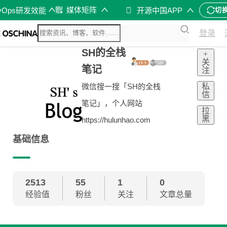
媒体矩阵
vOps研发效能
开源中国APP
切
登录
SH的全栈
+
关
笔记
注
私
微信搜一搜「SH的全栈
信
笔记」，个人网站
拉
黑
https://hulunhao.com
基础信息
2513
55
1
0
经验值
粉丝
关注
文章总量