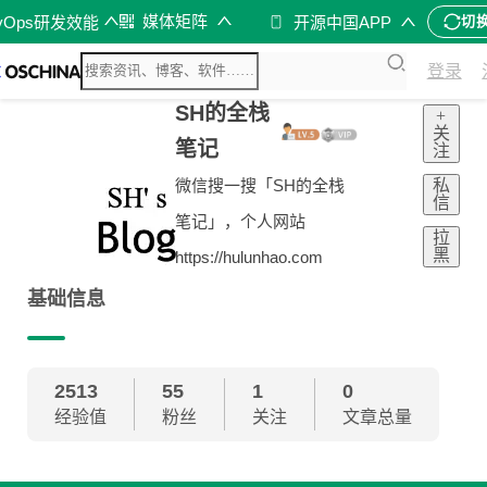
媒体矩阵
vOps研发效能
开源中国APP
切
登录
SH的全栈
+
关
笔记
注
私
微信搜一搜「SH的全栈
信
笔记」，个人网站
拉
黑
https://hulunhao.com
基础信息
2513
55
1
0
经验值
粉丝
关注
文章总量