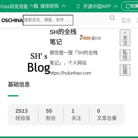
媒体矩阵
vOps研发效能
开源中国APP
切
登录
SH的全栈
+
关
笔记
注
私
微信搜一搜「SH的全栈
信
笔记」，个人网站
拉
黑
https://hulunhao.com
基础信息
2513
55
1
0
经验值
粉丝
关注
文章总量