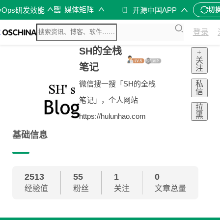
媒体矩阵
vOps研发效能
开源中国APP
切
登录
SH的全栈
+
关
笔记
注
私
微信搜一搜「SH的全栈
信
笔记」，个人网站
拉
黑
https://hulunhao.com
基础信息
2513
55
1
0
经验值
粉丝
关注
文章总量