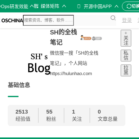
媒体矩阵
vOps研发效能
开源中国APP
切
登录
SH的全栈
+
关
笔记
注
私
微信搜一搜「SH的全栈
信
笔记」，个人网站
拉
黑
https://hulunhao.com
基础信息
2513
55
1
0
经验值
粉丝
关注
文章总量