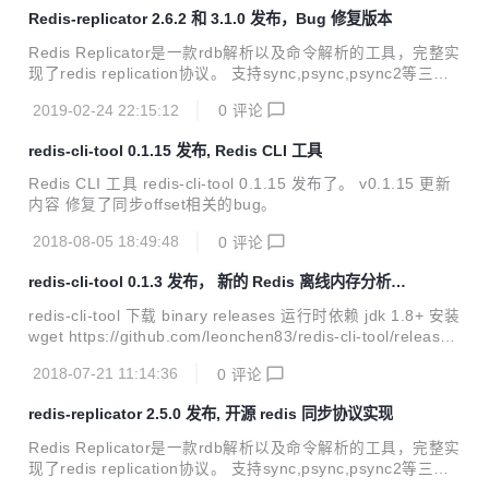
务，将redis数据同步到其他地方 4. 完善了grafana面板
Redis-replicator 2.6.2 和 3.1.0 发布，Bug 修复版本
Redis Replicator是一款rdb解析以及命令解析的工具，完整实
现了redis replication协议。 支持sync,psync,psync2等三种
同步命令，还支持远程rdb文件备份以及数据同步等功能。 更
2019-02-24 22:15:12
0
评论
新日志 3.1.0 1. 修复了同步的offset的bug。 2. 添加了一种方
法可以解析redis的dump格式。 2.6.2 1. 修复了同步offset的
redis-cli-tool 0.1.15 发布, Redis CLI 工具
bug。
Redis CLI 工具 redis-cli-tool 0.1.15 发布了。 v0.1.15 更新
内容 修复了同步offset相关的bug。
2018-08-05 18:49:48
0
评论
redis-cli-tool 0.1.3 发布， 新的 Redis 离线内存分析工
具
redis-cli-tool 下载 binary releases 运行时依赖 jdk 1.8+ 安装
wget https://github.com/leonchen83/redis-cli-tool/release
s/download/v0.1.3/redis-cli-tool.zip unzip redis-cli-tool.zip
2018-07-21 11:14:36
0
评论
sudo chmod -R 755 ./redis-cli-tool cd ./redis-cli-tool/bin ./r
ct -h 手动编译依赖 jdk 1.8+ maven-3.3.1+ 编译 & 运行 cd r
redis-replicator 2.5.0 发布, 开源 redis 同步协议实现
edis-cli-tool mv...
Redis Replicator是一款rdb解析以及命令解析的工具，完整实
现了redis replication协议。 支持sync,psync,psync2等三种