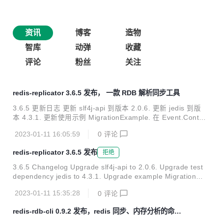
资讯
博客
造物
智库
动弹
收藏
评论
粉丝
关注
redis-replicator 3.6.5 发布， 一款 RDB 解析同步工具
3.6.5 更新日志 更新 slf4j-api 到版本 2.0.6. 更新 jedis 到版
本 4.3.1. 更新使用示例 MigrationExample. 在 Event.Contex
t 上增加Cookie选项. 修复 Lzf 压缩的bug. Redis Replicator
2023-01-11 16:05:59
0
评论
是一款RDB解析以及AOF解析的工具. 此工具完整实现了Redi
s Replication协议. 支持SYNC, PSYNC, PSYNC2等三种同步
redis-replicator 3.6.5 发布
拒绝
命令. 还支持远程RDB文件备份以及数据同步等功能. 此文中
提到的 命令 特指Redis中的写(比如 set,hmset)命令，不包括
3.6.5 Changelog Upgrade slf4j-api to 2.0.6. Upgrade test
读命令(比如 get,hmget),...
dependency jedis to 4.3.1. Upgrade example MigrationEx
ample. Add cookie to Event.Context class. Fix Lzf compre
2023-01-11 15:35:28
0
评论
ss bug.
redis-rdb-cli 0.9.2 发布，redis 同步、内存分析的命令