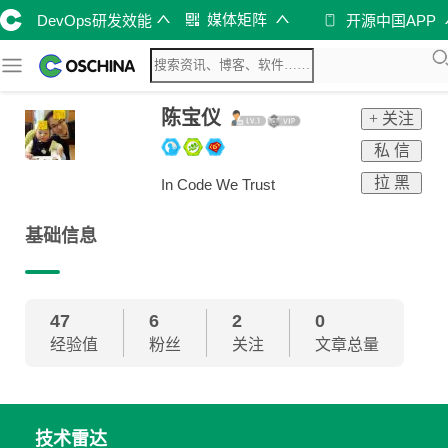
媒体矩阵
DevOps研发效能
开源中国APP
陈宝仪
+ 关注
私 信
拉 黑
In Code We Trust
基础信息
47
6
2
0
经验值
粉丝
关注
文章总量
技术雷达