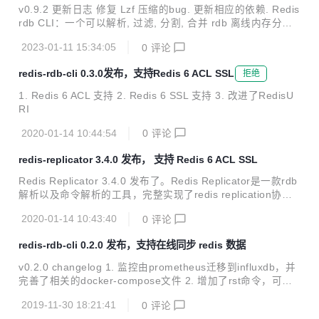
行工具
v0.9.2 更新日志 修复 Lzf 压缩的bug. 更新相应的依赖. Redis
rdb CLI：一个可以解析, 过滤, 分割, 合并 rdb 离线内存分析
的工具. 也可以在两个redis之前同步数据并允许用户自定义同
2023-01-11 15:34:05
0
评论
步服务来把redis数据同步到其他地方.
redis-rdb-cli 0.3.0发布，支持Redis 6 ACL SSL
拒绝
1. Redis 6 ACL 支持 2. Redis 6 SSL 支持 3. 改进了RedisU
RI
2020-01-14 10:44:54
0
评论
redis-replicator 3.4.0 发布， 支持 Redis 6 ACL SSL
Redis Replicator 3.4.0 发布了。Redis Replicator是一款rdb
解析以及命令解析的工具，完整实现了redis replication协
议。 支持sync,psync,psync2等三种同步命令，还支持远程rd
2020-01-14 10:43:40
0
评论
b文件备份以及数据同步等功能。 changelog 1. Redis 6 ACL
支持 2. Redis 6 SSL 支持
redis-rdb-cli 0.2.0 发布，支持在线同步 redis 数据
v0.2.0 changelog 1. 监控由prometheus迁移到influxdb，并
完善了相关的docker-compose文件 2. 增加了rst命令，可以
实时在线同步数据 rst -s redis://127.0.0.1:6379 -m redis://1
2019-11-30 18:21:41
0
评论
27.0.0.1:6380 -r 3. 增加了ret命令，用户可以自定义同步服