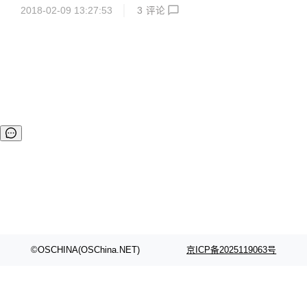
同步命令，还支持远程rdb文件备份以及数据同步等功能。 2.
2018-02-09 13:27:53
3
评论
5.0 更新内容 增加 ValueIterableRdbListener 来处理巨大的k
ey value. 增加 DefaultCommand 和 DefaultCommandPars
er 来处理原始命令. 增加 DumpRdbVisitor 和 DumpKeyValu
ePair 将rdb格式转换成标准redis的dump格式.
©OSCHINA(OSChina.NET)
京ICP备2025119063号