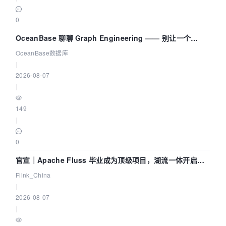
0
OceanBase 聊聊 Graph Engineering —— 别让一个
Agent 既当运动员又
OceanBase数据库
|
2026-08-07
|
149
|
0
官宣｜Apache Fluss 毕业成为顶级项目，湖流一体开启
Agentic Lake 全面实时化时代
Flink_China
|
2026-08-07
|