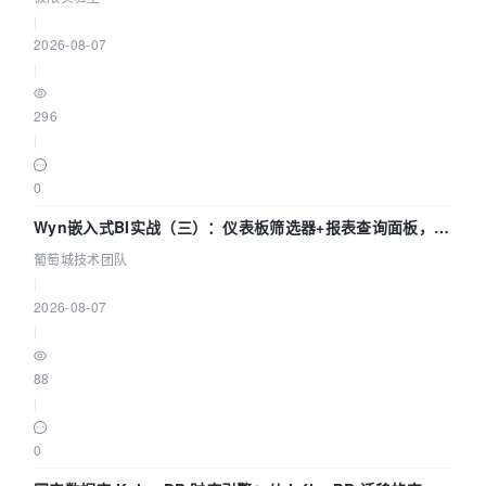
|
2026-08-07
|
296
|
0
Wyn嵌入式BI实战（三）：仪表板筛选器+报表查询面板，参
数联动全闭环
葡萄城技术团队
|
2026-08-07
|
88
|
0