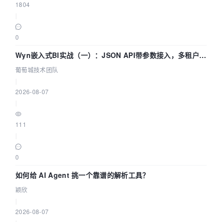
1804
|
0
Wyn嵌入式BI实战（一）：JSON API带参数接入，多租户数
据源配置指南 | 葡萄城技术团队
葡萄城技术团队
|
2026-08-07
|
111
|
0
如何给 AI Agent 挑一个靠谱的解析工具？
颖欣
|
2026-08-07