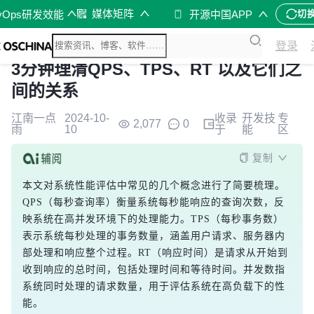
媒体矩阵
vOps研发效能
开源中国APP
切
登录
3分钟理清QPS、TPS、RT 以及它们之
间的关系
江南一点
2024-10-
收录
开发技
专
2,077
0
雨
10
于
能
区
复制
本文对系统性能评估中常见的几个概念进行了简要梳理。
QPS（每秒查询率）衡量系统每秒能响应的查询次数，反
映系统在高并发环境下的处理能力。TPS（每秒事务数）
表示系统每秒处理的事务数量，涵盖用户请求、服务器内
部处理和响应整个过程。RT（响应时间）是请求从开始到
收到响应的总时间，包括处理时间和等待时间。并发数指
系统同时处理的请求数量，用于评估系统在高负载下的性
能。