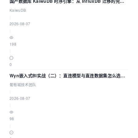
国产数据库 KaiwuDB 时序引擎：从 InfluxDB 迁移的完整
技术路径
KaiwuDB
|
2026-08-07
|
198
|
0
Wyn嵌入式BI实战（二）：直连模型与直连数据集怎么选，
参数为什么不生效？| 葡萄城技术团队
葡萄城技术团队
|
2026-08-07
|
98
|