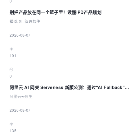
0
别把产品放在同一个篮子里！读懂IPD产品规划
禅道项目管理软件
|
2026-08-07
|
101
|
0
阿里云 AI 网关 Serverless 新版公测：通过“AI Fallback”与
拓扑可视化构建 AI 流量治理底座
阿里云云原生
|
2026-08-07
|
135
|