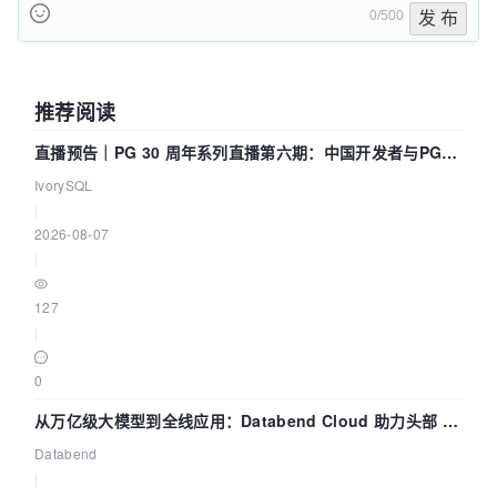
0/500
发 布
推荐阅读
直播预告｜PG 30 周年系列直播第六期：中国开发者与PG内
核——我们改得动吗？我们贡献了什么？
IvorySQL
|
2026-08-07
|
127
|
0
从万亿级大模型到全线应用：Databend Cloud 助力头部 AI
企业构建全链路 Trace 数据管道
Databend
|