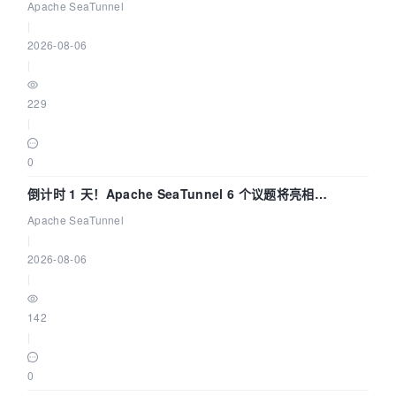
Apache SeaTunnel
|
2026-08-06
|
229
|
0
倒计时 1 天！Apache SeaTunnel 6 个议题将亮相
Community Over Code Asia 2026
Apache SeaTunnel
|
2026-08-06
|
142
|
0