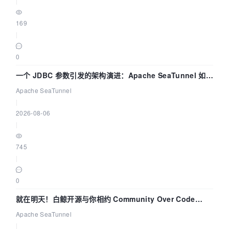
|
169
|
0
一个 JDBC 参数引发的架构演进：Apache SeaTunnel 如何
解决数据同步中的“定时 Flush”难题
Apache SeaTunnel
|
2026-08-06
|
745
|
0
就在明天！白鲸开源与你相约 Community Over Code
Asia 2026 主题演讲！
Apache SeaTunnel
|