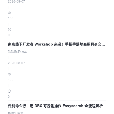
2026-08-07
|
163
|
0
南京线下开发者 Workshop 来袭！手把手落地商用具身交互
智能 Agent 应用
哈哈欧尼OSC
|
2026-08-07
|
192
|
0
告别命令行：用 DBX 可视化操作 Easysearch 全流程解析
极限实验室