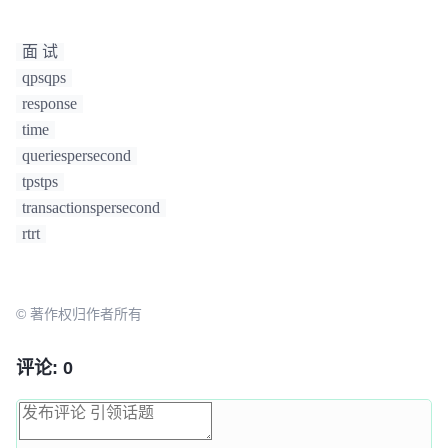
面 试
qpsqps
response
time
queriespersecond
tpstps
transactionspersecond
rtrt
© 著作权归作者所有
评论: 0