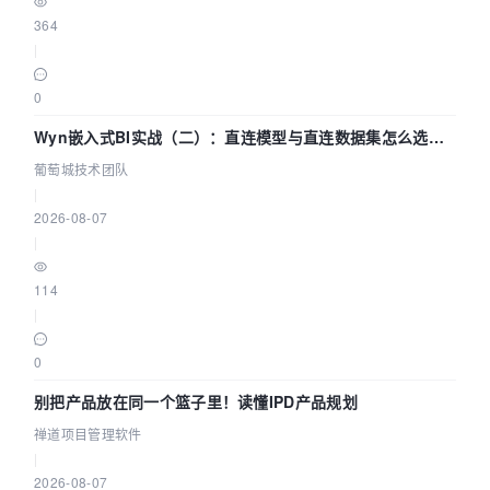
364
|
0
Wyn嵌入式BI实战（二）：直连模型与直连数据集怎么选，
参数为什么不生效？| 葡萄城技术团队
葡萄城技术团队
|
2026-08-07
|
114
|
0
别把产品放在同一个篮子里！读懂IPD产品规划
禅道项目管理软件
|
2026-08-07