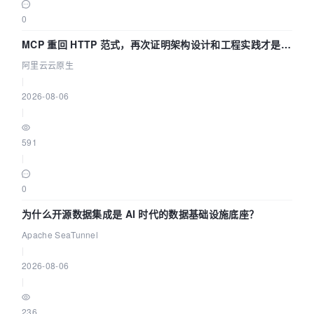
0
MCP 重回 HTTP 范式，再次证明架构设计和工程实践才是稀
缺资源
阿里云云原生
|
2026-08-06
|
591
|
0
为什么开源数据集成是 AI 时代的数据基础设施底座？
Apache SeaTunnel
|
2026-08-06
|
236