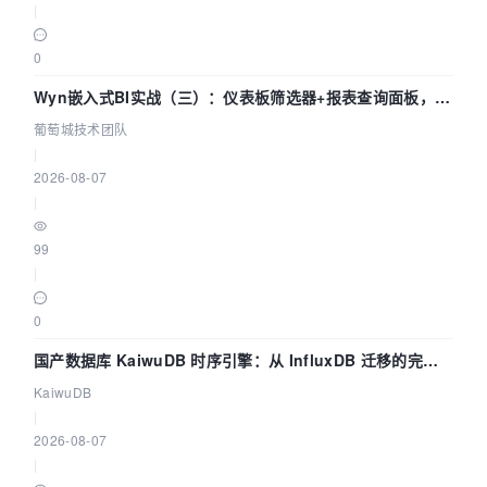
|
0
Wyn嵌入式BI实战（三）：仪表板筛选器+报表查询面板，参
数联动全闭环
葡萄城技术团队
|
2026-08-07
|
99
|
0
国产数据库 KaiwuDB 时序引擎：从 InfluxDB 迁移的完整
技术路径
KaiwuDB
|
2026-08-07
|