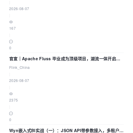
|
2026-08-07
|
167
|
0
官宣｜Apache Fluss 毕业成为顶级项目，湖流一体开启
Agentic Lake 全面实时化时代
Flink_China
|
2026-08-07
|
2375
|
0
Wyn嵌入式BI实战（一）：JSON API带参数接入，多租户数