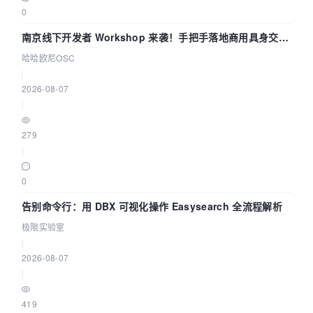
0
南京线下开发者 Workshop 来袭！手把手落地商用具身交互
智能 Agent 应用
哈哈欧尼OSC
|
2026-08-07
|
279
|
0
告别命令行：用 DBX 可视化操作 Easysearch 全流程解析
极限实验室
|
2026-08-07
|
419