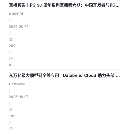
直播预告｜PG 30 周年系列直播第六期：中国开发者与PG内
核——我们改得动吗？我们贡献了什么？
IvorySQL
|
2026-08-07
|
209
|
0
从万亿级大模型到全线应用：Databend Cloud 助力头部 AI
企业构建全链路 Trace 数据管道
Databend
|
2026-08-07
|
186
|