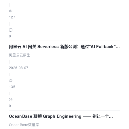
|
127
|
0
阿里云 AI 网关 Serverless 新版公测：通过“AI Fallback”与
拓扑可视化构建 AI 流量治理底座
阿里云云原生
|
2026-08-07
|
135
|
0
OceanBase 聊聊 Graph Engineering —— 别让一个
Agent 既当运动员又
OceanBase数据库