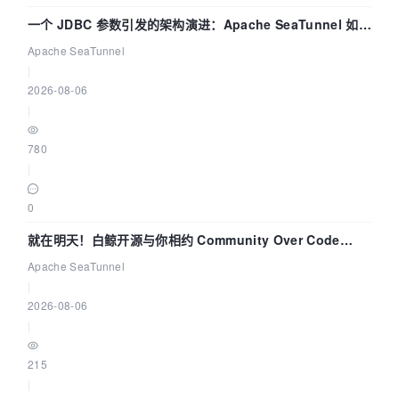
一个 JDBC 参数引发的架构演进：Apache SeaTunnel 如何
解决数据同步中的“定时 Flush”难题
Apache SeaTunnel
|
2026-08-06
|
780
|
0
就在明天！白鲸开源与你相约 Community Over Code
Asia 2026 主题演讲！
Apache SeaTunnel
|
2026-08-06
|
215
|