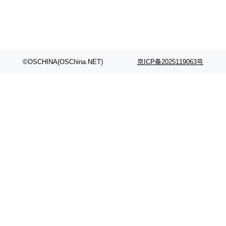
©OSCHINA(OSChina.NET)
京ICP备2025119063号