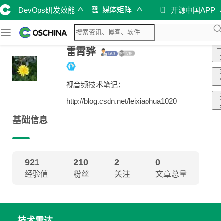
媒体矩阵
DevOps研发效能
开源中国APP
雷霄骅
视音频技术笔记：
http://blog.csdn.net/leixiaohua1020
基础信息
921
210
2
0
经验值
粉丝
关注
文章总量
技术雷达