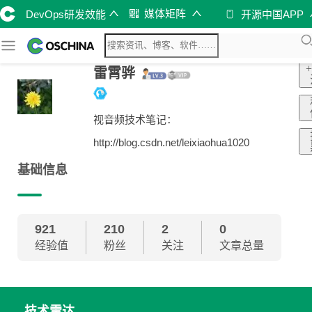
媒体矩阵
DevOps研发效能
开源中国APP
雷霄骅
视音频技术笔记：
http://blog.csdn.net/leixiaohua1020
基础信息
921
210
2
0
经验值
粉丝
关注
文章总量
技术雷达