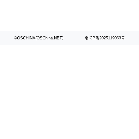
©OSCHINA(OSChina.NET)
京ICP备2025119063号