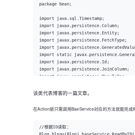
				return query.uniqueResult();

package bean;

			}

	@Override

		});

	public void update(Object object) {

import java.sql.Timestamp;

	}

		// TODO Auto-generated method stub

import javax.persistence.Column;

		baseDao.update(object);

import javax.persistence.Entity;

	@SuppressWarnings("unchecked")

	}

import javax.persistence.FetchType;

	@Override

import javax.persistence.GeneratedValue
	public List<Object> ReadAll(String targetName) {

	@Override

import static javax.persistence.Genera
		// TODO Auto-generated method stub

	public void delete(Object object) {

import javax.persistence.Id;

		String hql="from "+targetName;

		// TODO Auto-generated method stub

import javax.persistence.JoinColumn;

		return getHibernateTemplate().find(hql);

		baseDao.delete(object);

import javax.persistence.ManyToOne;

	}

	}

import javax.persistence.Table;

该类代表博客的一篇文章。
	@SuppressWarnings("unchecked")

	@Override

/**

	@Override

	public Object ReadByID(String targetName,int id) {

 * Blog entity. @author MyEclipse Pers
在Action层只需调用BaeService对应的方法
	public List<Object> ReadByProperty(final String targetName, final String propertyName,

		// TODO Auto-generated method stub

 */

			final Object value) {

		return baseDao.ReadSingle(targetName,"id", id);

@Entity

		// TODO Auto-generated method stub

	}

@Table(name = "blog", catalog = "vqe")

//根据ID读取：

		return (List<Object>) getHibernateTemplate().execute(new HibernateCallback() {

public class Blog implements java.io.S
Blog blog=(Blog) baseService.ReadByID(