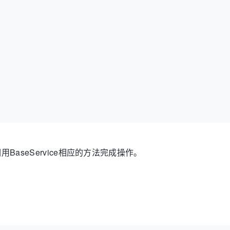
s BaseService {

BaseService相应的方法完成操作。

