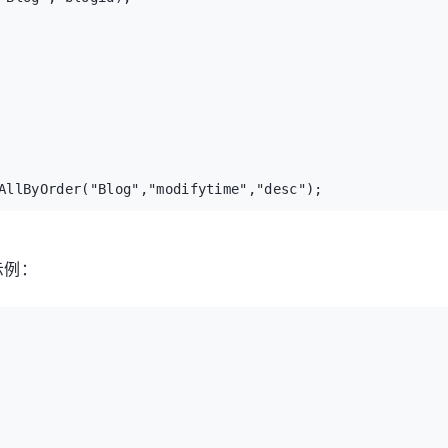


AllByOrder("Blog","modifytime","desc");

LimitedByOrder("Blog","modifytime",num,"desc");
示例：