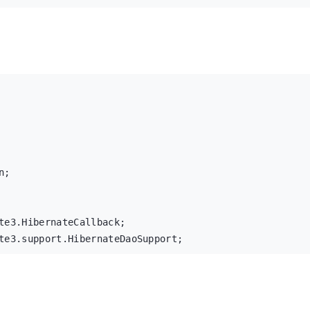
;

te3.HibernateCallback;

te3.support.HibernateDaoSupport;
