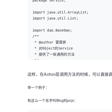
	@Override

package service;

	 public List ReadAll(String targetName);

	public void update(Object object) {

	 public List ReadAllByOrder(String targetName,String propertyName,String order);

		getHibernateTemplate().update(object);

import java.util.ArrayList;

	 @SuppressWarnings("rawtypes")

		//改用saveOrUpdate，在评价的时候，第一次创建的时候Save，其他时候Update

import java.util.List;

	 public List ReadByProperty(String targetName,String propertyName,Object propertyValue);

		//getHibernateTemplate().saveOrUpdate(object);

	 public List ReadByPropertyList(String targetName,List<String> propertyName,List<Object> propertyValue);

		//System.out.println("update "+object.toString());

import dao.BaseDao;

	 public List ReadLimitedByOrder(String targetName,String propertyName,int num,String order);

	}

/**

	 public Object ReadSingle(String targetName,String propertyName,Object propertyValue);

 * @author 雷霄骅

	 public int ReadCount(String targetName);

	@SuppressWarnings("unchecked")

 * 对Object的Service

	@Override

 * 提供了一些通用的方法

}
	public Object ReadSingle(final String targetName,final String propertyName, final Object value) {

 */

		// TODO Auto-generated method stub

public class BaseServiceImpl implement
		return (Object) getHibernateTemplate().execute(new HibernateCallback() {

这样，在Action层调用方法的时候，可以直接调用
			/*doInHibernate()。session的创建和销毁，一切都在程序内部完成。*/

	private BaseDao baseDao;

			public Object doInHibernate(Session session)

	@Override

举一个例子：
					throws HibernateException, SQLException {
	public void save(Object object) {

				String hql = "from "+targetName+" as "+targetName+" where "+targetName+"." + propertyName + "=:value";

		// TODO Auto-generated method stub

有这么一个名字叫Blog的pojo：
				Query query = session.createQuery(hql);

		baseDao.save(object);

				query.setParameter("value", value);

	}
