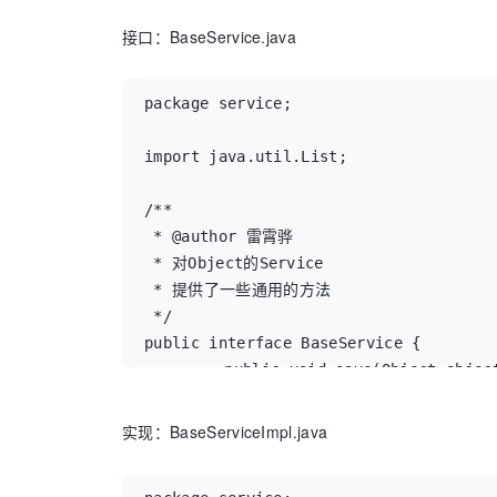
/**

接口：BaseService.java
 * @author 雷霄骅

 * HibernateTemplate提供非常多的
 * Spring 2.0更增加对命名SQL查询的支
package service;

 */

public class BaseDaoImpl extends Hiber
import java.util.List;

	@Override

/**

	public void save(Object object) {

 * @author 雷霄骅

		getHibernateTemplate().save(object);

 * 对Object的Service

		//System.out.println("save "+object.toString());

 * 提供了一些通用的方法

	}

 */

public interface BaseService {

	@Override

	 public void save(Object object);

	public void delete(Object object) {

	 public void update(Object object);

		getHibernateTemplate().delete(object);

	 public void delete(Object object);

实现：BaseServiceImpl.java
	}

	 public Object ReadByID(String targetName,int id);

	 @SuppressWarnings("rawtypes")
