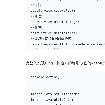
			/*doInHibernate()。session的创建和销毁，一切都在程序内部完成。*/

	@SuppressWarnings("rawtypes")

//添加：

			public Object doInHibernate(Session session)

	@Override

	// Fields

baseService.save(blog);

					throws HibernateException, SQLException {
	public List ReadAll(String targetName) {

//修改：

				String hql = "from "+targetName+" as "+targetName+" where "+targetName+"." + propertyName + "=:value";

		// TODO Auto-generated method stub

	private Integer id;

baseService.update(blog);

				Query query = session.createQuery(hql);

		return baseDao.ReadAll(targetName);

	private Admin admin;

//删除：

				query.setParameter("value", value);

	}

	private String title;

baseService.delete(blog);

				return query.list();

	private Timestamp modifytime;

//读取所有（根据时间降序）

			}

	@SuppressWarnings("rawtypes")

	private String content;

List<Blog> resultblog=baseService.Read
		});

	@Override

//读取num条（根据时间降序）

	}

	public List ReadAllByOrder(String targetName,String propertyName,String order) {

	// Constructors

List<Blog> resultblog=baseService.Read
	//比ReadByProperty简单很多

		// TODO Auto-generated method stub

完整的实现Blog（博客）的增删改查的Action
	@Override

		return baseDao.ReadAllByOrder(targetName,propertyName,order);

	/** default constructor */

	public Object get(int id) {

	}

	public Blog() {

		// TODO Auto-generated method stub

package action;

	}

		return getHibernateTemplate().get(Object.class, id);

	public BaseDao getBaseDao() {

	}

		return baseDao;

	/** full constructor */

	}

import java.sql.Timestamp;

	public Blog(Admin admin, String title, Timestamp modifytime, String content) {

	@Override

import java.util.Date;

		this.admin = admin;
