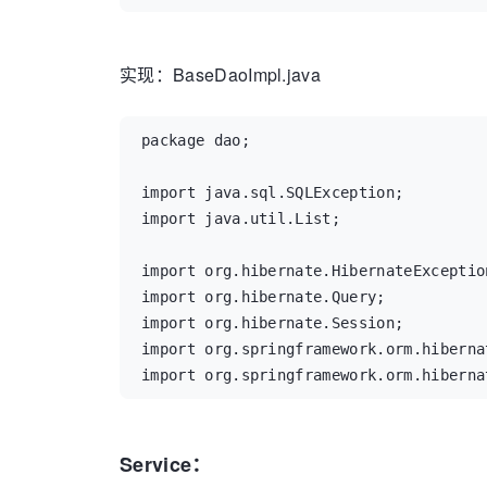
public interface BaseDao {

	public void save(Object object);

实现：BaseDaoImpl.java
	public void delete(Object object);

	public void update(Object object);

package dao;

	public Object ReadSingle(String targetName,String propertyName,Object value);

	public List<Object> ReadByProperty(String targetName,String propertyName,Object value);

import java.sql.SQLException;

	public List<Object> ReadAll(String targetName);

import java.util.List;

	public List<Object> ReadAllByOrder(String targetName,String propertyName,String order);

	public Object get(int id);

import org.hibernate.HibernateException
	public List<Object> ReadByPropertyList(String targetName,List<String> propertyName, List<Object> value);

import org.hibernate.Query;

	public Integer ReadCount(String targetName);

import org.hibernate.Session;

	public List<Object> ReadLimitedByOrder(String targetName, String propertyName,int num, String order);

import org.springframework.orm.hiberna
}
import org.springframework.orm.hiberna
Service：