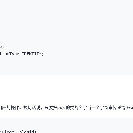
;

tionType.IDENTITY;

istence Tools

就能完成相应的操作。换句话说，只要把pojo的类的名字当一个字符串传递给R
erializable {

"Blog", blogid);
