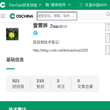
媒体矩阵
DevOps研发效能
开源中国APP
雷霄骅
视音频技术笔记：
http://blog.csdn.net/leixiaohua1020
基础信息
921
210
2
0
经验值
粉丝
关注
文章总量
技术雷达