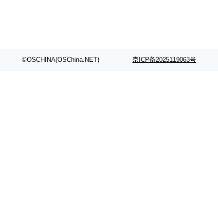
©OSCHINA(OSChina.NET)
京ICP备2025119063号