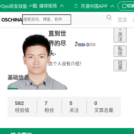
媒体矩阵
vOps研发效能
开源中国APP
切
登录
+
直到世
关
注
界的尽
私
头-
信
拉
这个人没有介绍！
黑
基础信息
582
7
5
0
经验值
粉丝
关注
文章总量