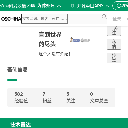
媒体矩阵
vOps研发效能
开源中国APP
切
登录
+ 关
注
直到世界
私
的尽头-
信
这个人没有介绍！
拉
黑
基础信息
582
7
5
0
经验值
粉丝
关注
文章总量
技术雷达