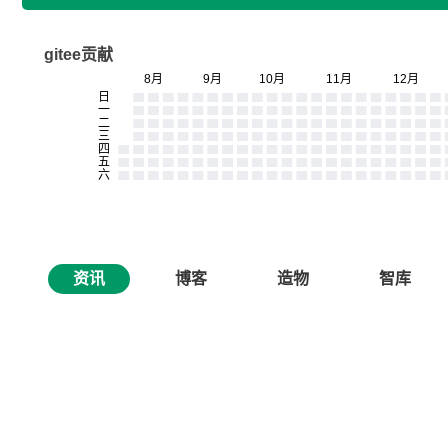
gitee贡献
资讯
博客
造物
智库