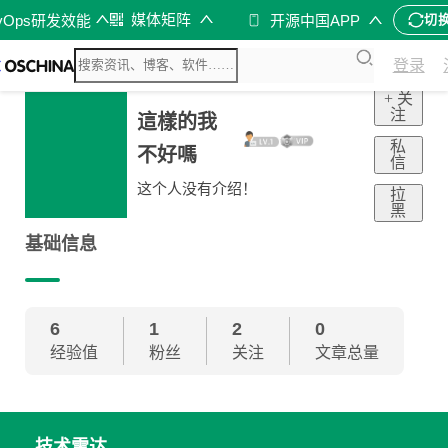
媒体矩阵
vOps研发效能
开源中国APP
切
登录
+ 关
注
這樣的我
私
不好嗎
信
这个人没有介绍！
拉
黑
基础信息
6
1
2
0
经验值
粉丝
关注
文章总量
技术雷达