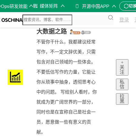
媒体矩阵
vOps研发效能
开源中国APP
切
登录
大数据之路
不管你干什么，我都建议经常
写作，不一定文辞优美，只需
包含对自己领域的一些体会。
+
关
不要低估写作的力量，它能让
注
私
你从琐事中抽身，透彻思考心
信
中的问题。 写给别人看时，你
拉
黑
就成为更广阔世界的一部分，
同时也是在宣称自己是社会一
员，愿意做一些有意义的贡
献。