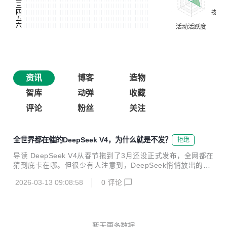
资讯
博客
造物
智库
动弹
收藏
评论
粉丝
关注
全世界都在催的DeepSeek V4，为什么就是不发？
拒绝
导读 DeepSeek V4从春节拖到了3月还没正式发布，全网都在
猜到底卡在哪。但很少有人注意到，DeepSeek悄悄放出的两
篇论文，藏着一个颠覆性的架构思路——给AI装上一本"字
2026-03-13 09:08:58
0
评论
典"，让它学会查而不是算。这个思路，可能比V4本身更重
要。 ··· 你有没有过这种经历：明明知道莎士比亚生于1564
年，但每次被问到，大脑还是要"想一下"才能回答？ 大语言模
型比你惨多了。它每次回答这种死记硬背的问题，都要动用数
千亿个参数、几百GB的显存来"重新推导"一遍。就好像你为了
暂无更多数据