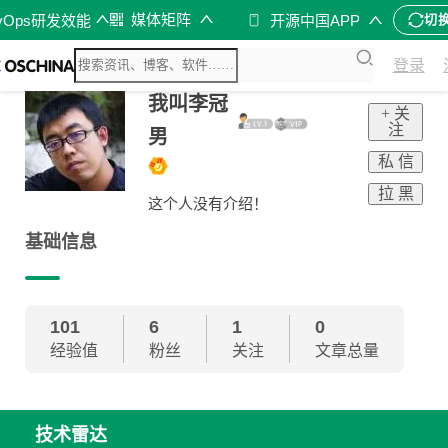
媒体矩阵
vOps研发效能
开源中国APP
切
登录
我叫李冠
+ 关
注
男
私 信
拉 黑
这个人没有介绍！
基础信息
101
6
1
0
经验值
粉丝
关注
文章总量
技术雷达