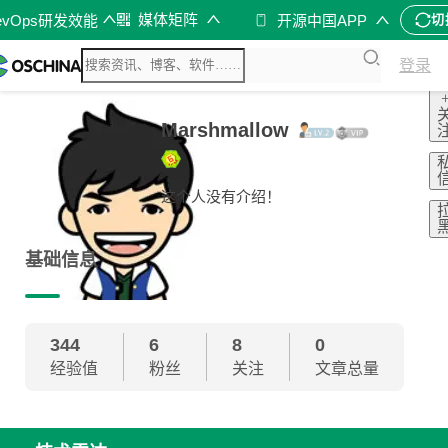
媒体矩阵
evOps研发效能
开源中国APP
切
登录
Marshmallow
这个人没有介绍！
基础信息
344
6
8
0
经验值
粉丝
关注
文章总量